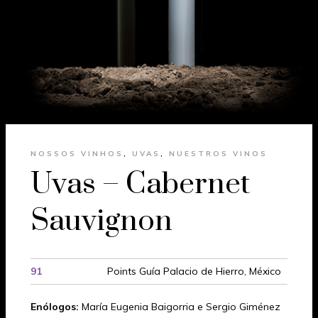
NOSSOS VINHOS
,
UVAS
,
NUESTROS VINOS
Uvas – Cabernet
Sauvignon
91
Points Guía Palacio de Hierro, México
Enólogos:
María Eugenia Baigorria e Sergio Giménez